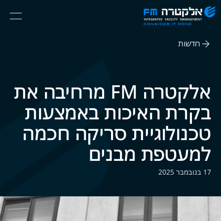
אלקטרה
Ski
Menu
FM
t
Consider
(English) אנגלית
th
It
חדשות
conten
Done
אלקטרה FM מרחיבה את
בקרת האיכות באמצעות
טכנולוגיית סריקה חכמה
למעטפת מבנים
17 בנובמבר 2025