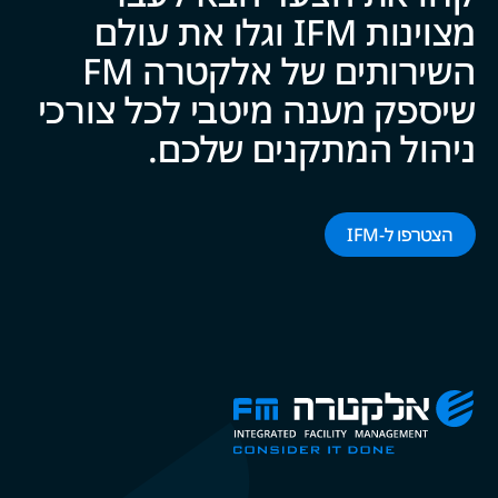
מצוינות IFM וגלו את עולם
השירותים של אלקטרה FM
שיספק מענה מיטבי לכל צ‍‍ו‍‍רכי
ניהול המתקנים של‍‍כם.
הצטרפו ל-‌‌IFM‌‌