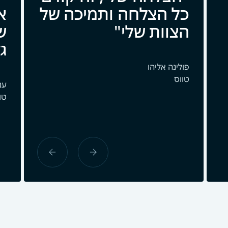
כל הצלחה ותמיכה של
א
הצוות שלי
ש
ג
פולינה אליהו
טווס
ענ
טו
next
previous
slide
slide