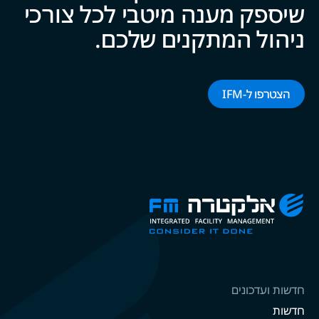
קיימות
חדשנות
בואו נצליח ביח‍‍ד.
קחו את הצעד הבא לעבר
מצוינות IFM וגלו את עולם