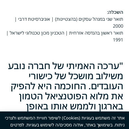
השכלה:
תואר שני במנהל עסקים (בהצטיינות) | אוניברסיטת דרבי |
2000
תואר ראשון בהנדסה אזרחית | הטכניון מכון טכנולוגי לישראל |
1991
ערכה האמיתי של חברה נובע
משילוב מושכל של כישורי
העובדים. החוכמה היא להפיק
את מלוא הפוטנציאל הטמון
בארגון ולממש אותו באופן
מיטבי
אתר זה משתמש בעוגיות (Cookies) לשיפור חוויית המשתמש ולצרכי
ניתוח. בשימושך באתר, את/ה מסכים/ה לשימוש בעוגיות. לפרטים