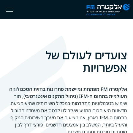
אלקטרה
Ski
Menu
FM
t
Consider
(English) אנגלית
th
It
conten
Done
צועדים לעולם של
אפשרויות
אלקטרה FM מפתחת ומיישמת פתרונות בחזית הטכנולוגיה
העולמית בתחום ה-IFM (ניהול מתקנים אינטגרטיבי)
, תוך
שימוש בטכנולוגיות מתקדמות במכלול השירותים שהיא מציעה.
חדשנות היא הכוח המניע שעזר לנו לבסס את מעמדנו המוביל
בתחום ה-IFM בארץ. אנו מציעים את מערך השירותים המקיף
והיעיל ביותר, המשלב בין אמצעים חדשניים ופורצי דרך לבין
מומחיות מוכחת וחסרת פשרות.