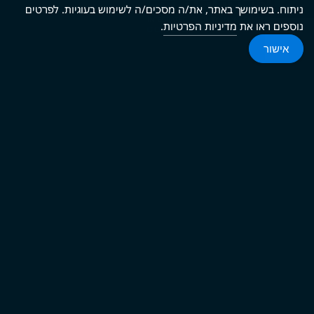
ניתוח. בשימושך באתר, את/ה מסכים/ה לשימוש בעוגיות. לפרטים
נוספים ראו את
מדיניות הפרטיות
.
אישור
חדשות ועדכונים
חדשות
פודקאסט
התחבר
צרו קשר
התקשרו אלינו: 03-7535000
LinkedIn
© 2026 אלקטרה FM. כל הזכויות שמורות.
תנאי שימוש
מדיניות פרטיות
מדיניות קובצי Cookie