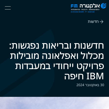
אלקטרה
Ski
Menu
FM
t
Consider
(English) אנגלית
th
It
חדשות
conten
Done
חדשנות ובריאות נפגשות:
מכלול ואפלאונה מובילות
פרויקט ייחודי במעבדות
IBM חיפה
30 באוקטובר 2024