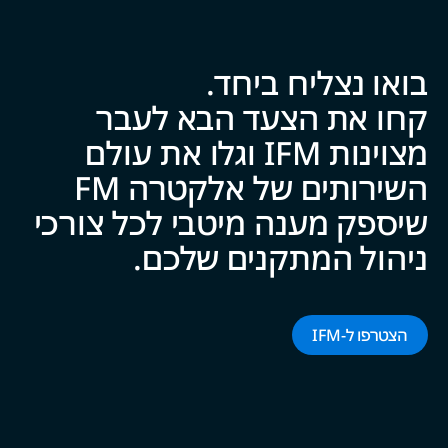
בואו נצליח ביח‍‍ד.
קחו את הצעד הבא לעבר
מצוינות IFM וגלו את עולם
השירותים של אלקטרה FM
שיספק מענה מיטבי לכל צ‍‍ו‍‍רכי
ניהול המתקנים של‍‍כם.
הצטרפו ל-‌‌IFM‌‌