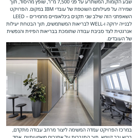
שבע הקומות, המשתרע על פני 7,500 מ"ר, שופץ מהיסוד, תוך
שמירה על פעילותם השוטפת של עובדי IBM במקום. הפרויקט
השאפתני הזה שילב שני תקנים בינלאומיים מחמירים – LEED
לבנייה ירוקה ו-WELL לבריאות המשתמשים, תוך הבטחת יעילות
אנרגטית לצד סביבת עבודה שתומכת בבריאות הפיזית והנפשית
של העובדים.
במרכז הפרויקט עמדה המשימה ליצור מרחב עבודה מתקדם,
בריא ובר קיימא, תוך התגברות על אתגרים משמעותיים. אחד