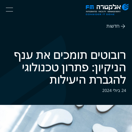
אלקטרה
Ski
Menu
FM
t
Consider
(English) אנגלית
th
It
חדשות
conten
Done
רובוטים תומכים את ענף
הניקיון: פתרון טכנולוגי
להגברת היעילות
24 ביולי 2024