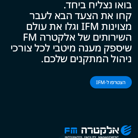
בואו נצליח ביח‍‍ד.
קחו את הצעד הבא לעבר
מצוינות IFM וגלו את עולם
השירותים של אלקטרה FM
שיספק מענה מיטבי לכל צ‍‍ו‍‍רכי
ניהול המתקנים של‍‍כם.
הצטרפו ל-‌‌IFM‌‌