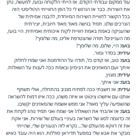
עוד ממקום עבודתי הקודם. אז הייתי הלקוחה ובועז, למעשה, נתן
את השירות. כבר אז הורגש לי כל הפן החווייתי ההוליסטי הזה
בכל הקשור לחוויית השירות המיוחדת, להבנה אמיתית של
הצרכים שלנו. תמיד בגישה מאוד מאוד חיובית, יצירתית
שהעניקה באמת באמת חוויית לקוח איכותית ואמיתית. היי בועז,
מה העניינים? תודה שהצטרפת אלינו, מה שלומך?
בועז:
היי, שלום, מה שלומך?
עידית:
בסדר גמור.
בועז:
טוב, אז קודם כל, תודה על ההזדמנות ואני שמח לחלוק
איתך ועם המאזינים את הניסיון ובאמת ככה לענות על השאלות.
עידית:
מצוין.
בועז:
אני איתך.
עידית:
אז חשבתי ככה לפתיח מגניב בהתחלה, אולי תשתף
אותנו עם איזשהו ציטוט או איזה משהו, ככה איזו דמות להשראה
שהשפיעה עליך מאוד? אני ממש אשמח שהמאזינים יקשיבו.
בועז:
אז אהבתי את השאלה! אני שמח ואני תמיד נוהג לקחת את
זה כדוגמה לסוג של השראה בעיניי בעולם של שירות. אני אקח
את זה דווקא מהעולם של... נקרא לזה הנעורים שלי, שהייתי
מבקר את אבא שלי במפעל תדיראן סוללות. הוא היה עובד כאיש