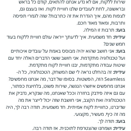
שירות ללקוח, אם לא נדע אנחנו להתאים, קודם כל בראש
ובראשונה, לתת לעובדים שלנו חוויית לקוח. ואז בעצם גם,
לצפות מהם, איך הגדרת את זה כתרבות? שזה לגמרי תפיסה
ותרבות, ומאוד מאוד חכם.
בועז:
תרבות זו המילה.
עידית:
חד משמעית. איך לדעתך ייראה עולם חוויית ללקוח בעוד
חמש שנים?
בועז:
אני חושב שהוא יהיה מבוסס באמת על עובדים איכותיים
ועל טכנולוגיה מתקדמת. אני חושב ששני הדברים האלה יחד עם
שיטות עבודה מתקדמות, יבנו חוויית לקוח מתקדמת.
עידית:
זה בהחלט נראה לי שם המשחק. הטכנולוגיה, כל ה-
Seamless הזה, הפשטות. בסופו של דבר, מה אנחנו מחפשים?
אנחנו מחפשים איזשהי הנגשה, שירות פשוט, בלחיצת כפתור,
עם גם איזה פידבק בחזרה וככל שאנחנו, מה שנקרא, נדביק את
הטכנולוגיה ואת הקצב, אני חושבת שזה יכול לייצר את מה
שדיברנו, כחוויית לקוח אמיתית. חד משמעית. תודה רבה לך, היה
מה זה כיף. מעשיר, מקצועי.
בועז:
תודה לך.
עידית:
ושמחנו שהצטרפת לתוכנית. אז תודה רבה.