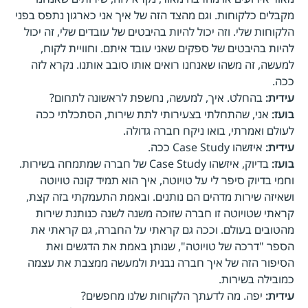
מקבלים כלקוחות. וגם מהצד הזה של איך אני כארגון נתפס בפני
הלקוחות שלי. וזה יכול להיות בהיבטים של עובדים שלי, זה יכול
להיות בהיבטים של ספקים שאני עובד איתם. וחוויית לקוח,
למעשה, זה משהו שאנחנו רואים אותו סובב אותנו. נקרא לזה
ככה.
עידית:
בהחלט. איך, למעשה, נחשפת לראשונה לתחום?
בועז:
אני, שהתחלתי בצעירותי לתת שירות, הסתכלתי ככה
לעולם ואמרתי, בואו ניקח חברה גדולה.
עידית:
איזשהו Case Study ככה.
בועז:
בדיוק, איזשהו Case Study של חברה שמתמחה בשירות.
וחמי בדיוק סיפר לי על טויוטה, איך הוא תמיד קונה טויוטה
ושאיזה שירות מדהים הם נותנים. ובאמת התעמקתי בזה קצת,
קראתי שטויוטה זו חברה שזוכה משנה לשנה כנותנת שירות
מהטובים בעולם. וככה גם קראתי על החברה, גם קראתי את
הספר "דרכה של טויוטה", שנותן באמת את הדגשים ואת
הסיפור הזה של איך חברה נבנית ולמעשה ממצבת את עצמה
כמובילה בשירות.
עידית:
יפה. מה לדעתך הלקוחות שלנו מחפשים?