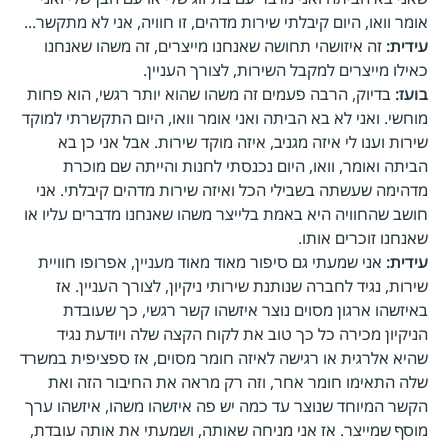
אומר וואו, היום קיבלתי שירות מדהים, זו חוויה, אני לא מתקשר...
עידית:
זה איזושהי תחושה שאנחנו מייצרים, זה משהו שאנחנו
כאילו מייצרים למקבל השירות, לצורך העניין.
בועז:
בדיוק, הרבה פעמים זה משהו שהוא יותר רגשי, הוא פחות
מוחשי. ואני לא בא הביתה ואני אומר וואו, היום התקשרתי למוקד
שירות וענו לי איזה מגניב, איזה מוקד שירות. אבל אני כן בא
הביתה ואומר, וואו, היום נכנסתי לחנות והייתה שם מוכרת
מדהימה שעשתה בשבילי הכל ואיזה שירות מדהים קיבלתי. אני
חושב שהחוויה היא באמת בלייצר משהו שאנחנו מדברים עליו או
שאנחנו זוכרים אותו.
עידית:
אני שמעתי גם סיפור מאוד מאוד מעניין, אפרופו חוויית
שירות, נגיד לחברה שנותנת שירותי ניקיון, לצורך העניין. אז
באיזשהו ארגון מסוים נוצר איזשהו קשר רגשי, כך שעובדת
הניקיון מכירה כל כך טוב את לקוח הקצה שלה ויודעת נגיד
שהיא אלרגית או רגישה לאיזה חומר מסוים, אז ספציפית במשרד
שלה התאימו חומר אחר, וזה רק מראה את החיבור הזה ואת
הקשר המיוחד שנוצר עד כמה יש פה איזשהו משהו, איזשהו ערך
מוסף שמייצר. אז אני מניחה שאותה, ושמעתי את אותה עובדת,