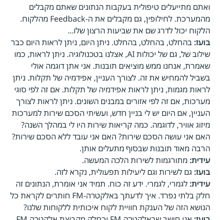
ואתם מתייעלים טיפולית בעקבות הנתונים שאתם מקבלים
מהמערכת. לחילופין, גם מקבלים את ה-Feedback מהלקוח.
הלקוח יכול לדרג שם את שביעות הרצון שלו...
בועז:
בהחלט, בהחלט, בהחלט. ניתן היום, ניתן לראות היום כבר
שילוב של, גם של יכולות AI, אצלנו בטכנולוגיה. ניתן לראות, כמו
שאמרת, אנחנו ממש מוציאים תובנות. אני אתן דוגמה אולי
בשביל להמחיש את זה. לצורך העניין, אפידמיה של תקלות. ניתן
לראות מגמות, ניתן לראות אפידמיה של תקלות. אם זה לפי סוגי
מערכות, אם זה לפי אזורים במבנים השונים. ניתן לראות לצורך
העניין, אם היום יש לי בניין חדש, ועשיתי הסכם שירות למערכות
מיזוג אוויר, לדוגמה. כמה קריאות שירות היו לי במהלך השנה?
האם אני עושה הסכם שירות? האם אני עובד ללא הסכם שירות?
הרבה מאוד תובנות שבסוף מתעלים אותן.
עידית:
מתורגמות לשירות הלכה המעשה.
בועז:
גם לשירות וגם ליעילות תפעולית, נקרא לזה.
עידית:
לגמרי, לגמרי. ידע זה כוח. תמיד אני אומרת, הנתונים זה
חלק בלתי נפרד. איך לדעתך באלקטרה-FM חותרים לקראת כל
הנושא הזה של הענקת חוויית לקוח איכותית ללקוחות שלנו?
בועז:
אני חושב שבאלקטרה FM וכחלק מקבוצת אלקטרה FM,