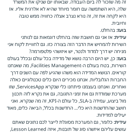
זה מה שזכור לה ביום העבודה. שבאותו יום שניקו את המשרד
שלה, היא השתמשה עם חומר מיוחד שהיא לא אלרגית אליו. אז
היא לקחה את זה, זה נורא נצרב אצלה כחוויה ממש טובה
וחיובית.
בועז:
בהחלט.
עידית:
אז אני גם חושבת שזה בהחלט דוגמאות גם לנותני
השירות להמחיש את הדבר הזה בצורה כזו. גם לחוויית לקוח אני
מניחה יש דרך למדוד ולנטר, יש איזושהי פלטפורמה?
בועז:
כן, יש היום הרבה נושא של מדידה בכל עולם ובכלל בעולם
השירות, בטח בעולם ה-Facilities Management, מה שאנחנו
קוראים. הנושא המדידה הוא משהו שהגיע לפה עם השנים דרך
החברות הגלובליות. אנחנו מכירים היום כלים טכנולוגיים כאלה
ואחרים. ואנחנו בעצמנו פיתחנו כלי שנקרא ServicesApp, שזו
מערכת שמודדת גם את זמני התגובה, גם את נקרא לזה תכנון
מול ביצוע, עמידה ב-SLA, כל עולם ה-KPI, זה מה שנקרא. ואני
חושב שהחדשנות היא כלי... החדשנות בכלל, הביאה כלים, מאוד
יעילים למדידות.
עידית:
כלומר, גם המערכת מסוגלת לייצר לכם נתונים שאתם
עושים עליהם איזשהו סוג של תובנות, איזה Lesson Learned,