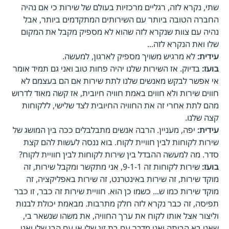
שתי, נקרא לזה, רגליים מרכזיות בעולם של שירות כי אם נהיה
החברה הטובה ביותר עם השירותים המתקדמים ביותר, אבל
נהיה עם צוות שנקרא לזה שהוא לא מספיק מקבל את המקום
שלו ואת הנקרא לזה...
עידית:
לא מרגיש משויך מספיק לארגון, למעשה.
בועז:
בדיוק. אז השירות שלנו יהיה פחות טוב ואני גם תמיד אומר
אי אפשר לבקש מאנשים שלנו לתת שירות אם הם בעצמם לא
חווים שירות ולא חווים באמת חוויה חיובית, אז קשה מאוד לדרוש
מהם לתת אחרי זה את החוויה החיובית לצד שלישי, ללקוחות
קצה שלנו.
עידית:
יפה, מעניין. הרבה אנשים מתבלבלים ככה בין המושג של
שירות לקוחות לבין חוויית לקוח. בוא ננסה לעשות להם קצת
סדר. מה למעשה ההבדל בין שירות לקוחות לבין חוויית לקוח?
בועז:
שירות לקוחות זה 9-1-1, אני מתקשר ומקבל שירות, זה
מוקד שירות, זה שירות באינטרנט, זה שירות באפליקציה, זה
מוקד שירות כמו ש... כשמו כן הוא. חוויית שירות זה כבר, זו כבר
תפיסה, זה כבר נקרא לזה חלק מתרבות. מבאמת יכולת לבנות
וליצור אצל אותו לקוח את ערך החוויה, את משהו שנשאר בי,
שאני בא הביתה ואני מדבר עם בת זוג שלי או עם הבן שלי ואני