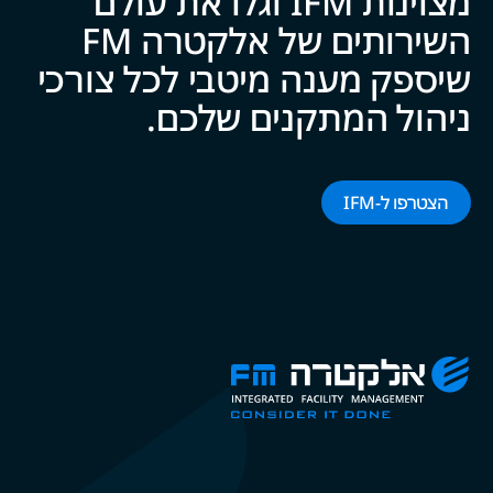
מצוינות IFM וגלו את עולם
השירותים של אלקטרה FM
שיספק מענה מיטבי לכל צ‍‍ו‍‍רכי
ניהול המתקנים של‍‍כם.
הצטרפו ל-‌‌IFM‌‌