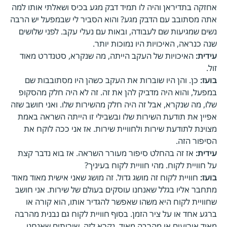
אחזקה בתדיראן והיה לו תמיד דבק מגע בכיס ושאלתי אותו למה
אתה מסתובב עם הדבק מגע? והוא הסביר לי שבמפעל יש הרבה
נשים שמגיעות שם לעבודה, ובאות עם נעלי עקב. לפני שלושים
שנה כנראה, האיכויות היו נמוכות יותר.
עידית:
האיכויות של העקב הייתה, מה שנקרא, סטנדרט מאוד
זול.
בועז:
כן. והן היו שוברות את העקב כשהן היו מסתובבות שם
במפעל, והוא היה מדביק להן את זה. זה לא היה חלק מהסקופ
שלו, מה שנקרא, אבל זה היה חלק מהשירות שלו. ואני חושב שזה
אפיין את תודעת השירות שלו ובשבילי זו הייתה השראה באמת
מצוינת לתודעת שירות ולחוויית שירות. אז אני ככה לוקח את
הסיפור הזה.
עידית:
אז זה בהחלט סיפור מעורר השראה. אז בוא נדבר קצת
על חוויית לקוח. מהי חוויית לקוח בעיניך?
בועז:
חוויית לקוח זה מושג גדול. זה מושג שאני אישית מאוד מאוד
מתחבר אליו בגלל שאנחנו עוסקים בעולם של שירות. אני חושב
שחוויית לקוח היא משהו שאפשר להגדיר אותו, הוא קורה או
ברגע אחד או על ציר הזמן. בסוף חוויית לקוח גם נבנית מהרבה
מאוד אירועים או מהרבה מאוד, נקרא לזה, שירותים שאנחנו