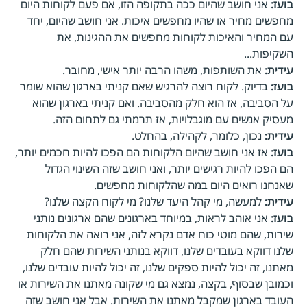
בועז:
אני חושב שהיום ככה בתקופה הזו, אם פעם לקוחות היום
מחפשים מחיר או שהיו מחפשים איכות. אני חושב שהיום, יחד
עם המחיר והאיכות לקוחות מחפשים את ההגינות, את
השקיפות...
עידית:
את השותפות, משהו הרבה יותר אישי, מחובר.
בועז:
בדיוק. לקוח רוצה להרגיש שאם קניתי בארגון שהוא שומר
על הסביבה, אז הוא חלק מהסביבה. ואם קניתי בארגון שהוא
מעסיק אנשים עם מוגבלויות, אז תרמתי גם לתחום הזה.
עידית:
נכון, כלומר, לקהילה, בהחלט.
בועז:
אז אני חושב שהיום הלקוחות הם הפכו להיות חכמים יותר,
הם הפכו להיות רגישים יותר, ואני חושב שזה השינוי הגדול
שאנחנו רואים היום במה שהלקוחות מחפשים.
עידית:
למעשה, מי קהל היעד שלנו? מי לקוח הקצה שלנו?
בועז:
אני אוהב לראות, במיוחד בארגונים שהם ארגונים נותני
שירות, שהם מוטי כוח אדם נקרא לזה, אני רואה את הלקוחות
שלנו דווקא בעובדים שלנו, דווקא בנותני השירות שהם חלק
מאתנו, זה יכול להיות ספקים שלנו, זה יכול להיות עובדים שלנו,
וכמובן שבסוף, בקצה, נמצא גם מי שקונה מאתנו את השירות או
העובד בארגון שמקבל מאתנו את השירות. אבל אני חושב שזה