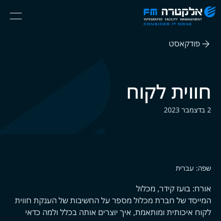
אלקטרה
Ski
Menu
FM
t
Consider
(English) אנגלית
th
It
פודקאסט
conten
Done
חווית לקוח
2 בדצמבר 2023
שפה: עברית
אורח: בועז קידר, מכלול
המייסד של חברת מכלול מספר על החשיבות של הענקת חווית
לקוח איכותית ומותאמת, איך יוצרים אותה בכלל ולמה כדאי