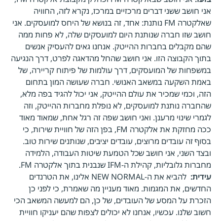
אני חושב ששני דברים מרכזיים במרכז, נקרא לזה, החוויה
שאלקטרה FM נותנת: אחד, זה בנושא של היחס למועסקים. אני
חושב שזו חברה שנותנת היום למועסקים שלה, לא פחות ממה
שהם מקבלים בחברות ההייטק. אנחנו גאים להעסיק אנשים
בתוך הקבוצה הזו. אני חושב שהחל מהדאגה לפרט, דרך הנגיעה
במשפחות של המועסקים, דרך עולמות של פיתוח קריירה, של
באמת השקעה במשאב האנושי. חברה שעושה המון בתחום
הזה, וכמי שמכיר את עולם ההייטק, אני יכול להגיד בפה מלא,
שהחברה נותנת למועסקים, לא נופלת מחברות ההייטק, וזה
לגמרי שינוי מרענן. ואני חושב שפה זה רגל אחת, שמאוד מאוד
ככה מחזקת את אלקטרה FM, בפן הזה של חוויית שירות, כי
בסוף זה עובדים מרוצים, עובדים יציבים, שנותנים שירות טוב.
ובצד השני, אני חושב שכל הטמעת שיטות העבודה, הלמידה
מחברות גלובליות, קהילת ה-IFM שנבנית בתוך אלקטרה FM.
עידית:
להביא את ה-NEW NORMAL אלינו, את הטרנדים
החדשים, את המגמות. מאוד מעניין מה שאמרת, כי לפני כן
הזכרת על המסע של העובדים, של כן, הם למעשה המשאב הכי
חשוב שלנו. עכשיו, אנחנו לא יכולים לצפות שהם יעניקו חוויית