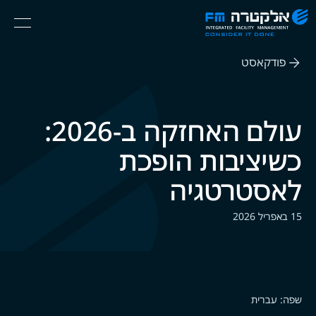
אלקטרה
Ski
Menu
FM
t
Consider
(English) אנגלית
th
It
פודקאסט
conten
Done
עולם האחזקה ב-2026:
כשיציבות הופכת
לאסטרטגיה
15 באפריל 2026
שפה: עברית