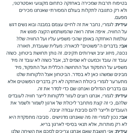
בטיפוח תרבות שמכירה באחזקה כתחום מקצועי ואסטרטגי,
ולא רק כתגובה לתקלות בעולם המסורתי שאנחנו מכירים
מפעם.
עידית:
לגמרי, נחבר את זה לחיים עצמם במבנה ובוא נשים דגש
על החוויה. איפה אתה רואה שהמשתמש הקצה פוגש את
עולמות האחזקה באופן שהכי משפיע עליו ועל החוויה שלו?
אבי:
בדברים ה"פשוטים" לכאורה: מעלית שעובדת, תאורה
נכונה, מיזוג יציב ושירותים תקינים. זה נותן תחושת ביטחון. כשזה
עובד זה עובד וכמעט לא שמים לב, אבל כשזה לא עובד זה מיד
משפיע על התפקוד ועל התחושה הכללית ועל התפקוד, מיד
מבינים שמשהו כאן לא בסדר. הביטחון אצל הלקוחות שלנו
מתערער לגמרי ביכולת האחזקה לא רק בדברים הפשוטים אלא
גם בדברים הגדולים ואנחנו שם כדי לסדר את זה.
עידית:
לגמרי, אנחנו רוצים לעזור ללקוחות לייצר חוויה לעובדים
שלהם, כי זה קצת מתחבר ליכולת של ארגון לשמור ולשמר את
העובדים ולייצר להם סביבת עבודה יציבה.
אבי:
נכון לגמרי וזה מה שאנחנו מדגישים . סביבה מתפקדת היא
לא רק מותרות, אלא תנאי בסיסי לארגון בריא.
עידית:
אני חושבת שאם אנחנו צריכים לסכם את השיחה שלנו