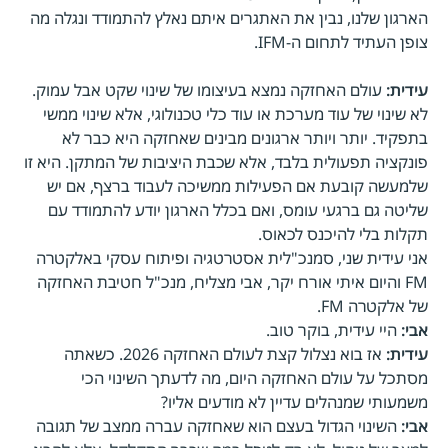
הארגון שלנו, נבין את האתגרים איתם נאלץ להתמודד ונגלה מה
צופן העתיד לתחום ה-IFM.
עידית:
עולם האחזקה נמצא בעיצומו של שינוי שקט אבל עמוק.
לא שינוי של עוד מערכת או עוד כלי טכנולוגי, אלא שינוי ממשי
בתפקיד. יותר ויותר ארגונים מבינים שאחזקה היא כבר לא
פונקציה תפעולית בלבד, אלא שכבת היציבות של המתקן. היא זו
שלמעשה קובעת אם הפעילות ממשיכה לעבוד ברצף, אם יש
שליטה גם ברגעי עומס, ואם בכלל הארגון יודע להתמודד עם
תקלות בלי להיכנס לכאוס.
אני עידית שני, סמנכ"לית אסטרטגיה ופיתוח עסקי באלקטרה
FM והיום איתי אורח יקר, אבי מצליח, מנכ"ל חטיבת האחזקה
של אלקטרה FM.
אבי:
היי עידית, בוקר טוב.
עידית:
אז בוא נצלול קצת לעולם האחזקה 2026. כשאתה
מסתכל על עולם האחזקה היום, מה לדעתך השינוי הכי
משמעותי שמנהלים עדיין לא מודעים אליו?
אבי:
השינוי הגדול בעצם הוא שאחזקה עברה ממצב של תגובה