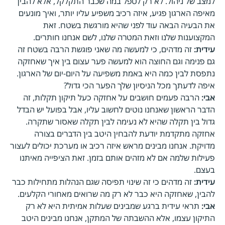
למצב של ניהול. לא רק לטפל במה שכבר התקלקל, אלא להבין
מאיפה הארגון פגיע, איזה רכיב משפיע עליו יותר, ואיך מונעים
את הבעיה הבאה עוד לפני שהיא מורגשת בשטח. זאת
המקצוענות שלנו וזאת המטרה שלנו, לשם אנחנו חותרים.
עידית:
זה מדהים, כי למעשה מה שאני פוגשת הרבה בשטח זה
גם פנימה וגם החוצה הוא למעשה פער עצום בין איך שאחזקה
נתפסת לבין כמה היא באמת משפיעה על היום-יום של הארגון.
איפה לדעתך מכל הניסיון שלך הפער הכי גדול?
אבי:
הרבה פעמים חושבים על אחזקה כעל תיקון תקלות, זה
הדבר הראשון שאנחנו נוטים לחשוב עליו, אבל בפועל יש הבדל
גדול בין תקלה שהיא לא נעימה לבין תקלה שאסור שתקרה.
אחזקה מתקדמת יודעת להבחין היטב בין הדברים בצורה
מדויקת. אנחנו מבינים מראש איזה רכיב או מערכת יכולים לעצור
פעילות שלמה אם לא מזהים אותם בזמן. זאת הציפייה מאיתנו
בעצם.
עידית:
זה מדהים כי זה שינוי תפיסה שגם הנהלות מתחילות כבר
להבין, שאחזקה היא כבר לא רק מה שרואים מאחורי הקלעים.
אבי:
תראי עידית ברגע שמבינים שעלות אמיתית היא לא רק
התיקון עצמו, אלא ההשבתה של המתקן, אנחנו מבינים היטב