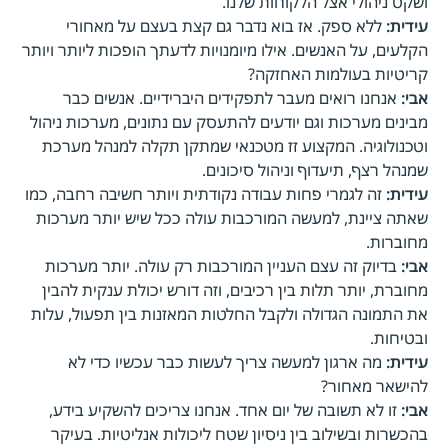
ושקט ניהולי אצל הלקוחות שלנו.
עידית:
ללא ספק. אז בוא נדבר גם קצת בעצם על מאחורי
הקלעים, על האנשים. אילו מיומנויות לדעתך הופכות ליותר ויותר
קריטיות בעולמות האחזקה?
אבי:
אנחנו רואים מעבר לתפקידים היברידיים. אנשים כבר
מבינים מערכות וגם יודעים להתעסק עם נתונים, מערכות ניהול
וטכנולוגיה. המקצוע זז מטכנאי שמתקן תקלה למנהל מערכת
שמנהל רצף, תיעדוף וניהול סיכונים.
עידית:
זה לגמרי פחות עבודה נקודתית ויותר חשיבה רחבה, כמו
שאתה ציינת, למעשה המורכבות עולה ככל שיש יותר מערכות
מחוברות.
אבי:
בדיוק זה עצם העניין המורכבות רק עולה. יותר מערכות
מחוברת, יותר תלות בין רכיבים, וזה דורש יכולת ענקית להבין
את התמונה הגדולה ולקבל החלטות המאזנות בין תפעול, עלות
ובטיחות.
עידית:
מה ארגון למעשה צריך לעשות כבר עכשיו כדי לא
להישאר מאחור?
אבי:
זו לא תשובה של יום אחד. אנחנו צריכים להשקיע בידע,
בהכשרות ובשילוב בין ניסיון שטח ליכולות אנליטיות. בעיקר