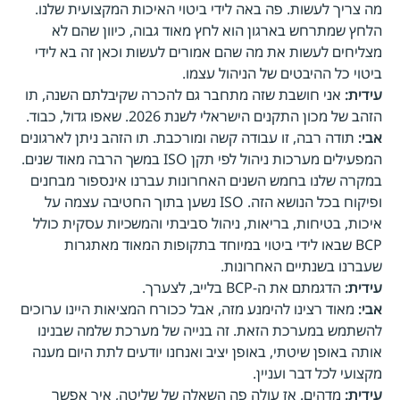
מה צריך לעשות. פה באה לידי ביטוי האיכות המקצועית שלנו.
הלחץ שמתרחש בארגון הוא לחץ מאוד גבוה, כיוון שהם לא
מצליחים לעשות את מה שהם אמורים לעשות וכאן זה בא לידי
ביטוי כל ההיבטים של הניהול עצמו.
עידית:
אני חושבת שזה מתחבר גם להכרה שקיבלתם השנה, תו
הזהב של מכון התקנים הישראלי לשנת 2026. שאפו גדול, כבוד.
אבי:
תודה רבה, זו עבודה קשה ומורכבת. תו הזהב ניתן לארגונים
המפעילים מערכות ניהול לפי תקן ISO במשך הרבה מאוד שנים.
במקרה שלנו בחמש השנים האחרונות עברנו אינספור מבחנים
ופיקוח בכל הנושא הזה. ISO נשען בתוך החטיבה עצמה על
איכות, בטיחות, בריאות, ניהול סביבתי והמשכיות עסקית כולל
BCP שבאו לידי ביטוי במיוחד בתקופות המאוד מאתגרות
שעברנו בשנתיים האחרונות.
עידית:
הדגמתם את ה-BCP בלייב, לצערך.
אבי:
מאוד רצינו להימנע מזה, אבל ככורח המציאות היינו ערוכים
להשתמש במערכת הזאת. זה בנייה של מערכת שלמה שבנינו
אותה באופן שיטתי, באופן יציב ואנחנו יודעים לתת היום מענה
מקצועי לכל דבר ועניין.
עידית:
מדהים. אז עולה פה השאלה של שליטה, איך אפשר