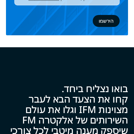
בואו נצליח ביח‍‍ד.
קחו את הצעד הבא לעבר
מצוינות IFM וגלו את עולם
השירותים של אלקטרה FM
שיספק מענה מיטבי לכל צ‍‍ו‍‍רכי