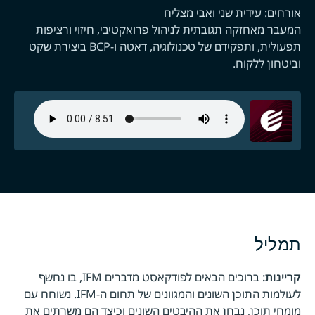
אורחים: עידית שני ואבי מצליח
המעבר מאחזקה תגובתית לניהול פרואקטיבי, חיזוי ורציפות
תפעולית, ותפקידם של טכנולוגיה, דאטה ו-BCP ביצירת שקט
וביטחון ללקוח.
תמליל
קריינות:
ברוכים הבאים לפודקאסט מדברים IFM, בו נחשף
לעולמות התוכן השונים והמגוונים של תחום ה-IFM. נשוחח עם
מומחי תוכן, נבחן את ההיבטים השונים וכיצד הם משרתים את