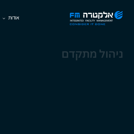
Ski
אלקטרה
אודות
t
FM
th
Consider
conten
It
Done
ניהול מתקדם