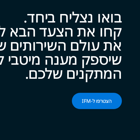
בואו נצליח ביח‍‍ד.
שיספק מענה מיטבי לכל צ
המתקנים של‍‍כם.
הצטרפו ל-‌‌IFM‌‌