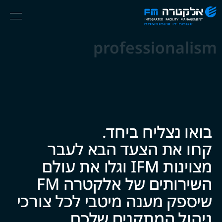
אלקטרה
Ski
Menu
FM
t
Consider
(English) אנגלית
th
professionalism
It
conten
Done
בואו נצליח ביח‍‍ד.
קחו את הצעד הבא לעבר
מצוינות IFM וגלו את עולם
השירותים של אלקטרה FM
שיספק מענה מיטבי לכל צ‍‍ו‍‍רכי
ניהול המתקנים של‍‍כם.