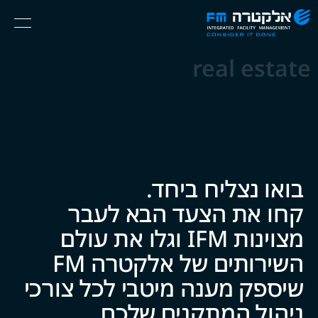
אלקטרה
Ski
Menu
FM
t
Consider
(English) אנגלית
th
real estate
It
conten
Done
בואו נצליח ביח‍‍ד.
קחו את הצעד הבא לעבר
מצוינות IFM וגלו את עולם
השירותים של אלקטרה FM
שיספק מענה מיטבי לכל צ‍‍ו‍‍רכי
ניהול המתקנים של‍‍כם.