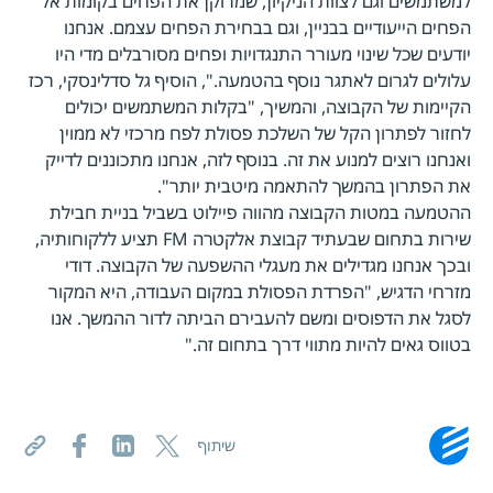
למשתמשים וגם לצוות הניקיון, שמרוקן את הפחים בקומות אל
הפחים הייעודיים בבניין, וגם בבחירת הפחים עצמם. אנחנו
יודעים שכל שינוי מעורר התנגדויות ופחים מסורבלים מדי היו
עלולים לגרום לאתגר נוסף בהטמעה.", הוסיף גל סדלינסקי, רכז
הקיימות של הקבוצה, והמשיך, "בקלות המשתמשים יכולים
לחזור לפתרון הקל של השלכת פסולת לפח מרכזי לא ממוין
ואנחנו רוצים למנוע את זה. בנוסף לזה, אנחנו מתכוננים לדייק
את הפתרון בהמשך להתאמה מיטבית יותר".
ההטמעה במטות הקבוצה מהווה פיילוט בשביל בניית חבילת
שירות בתחום שבעתיד קבוצת אלקטרה FM תציע ללקוחותיה,
ובכך אנחנו מגדילים את מעגלי ההשפעה של הקבוצה. דודי
מזרחי הדגיש, "הפרדת הפסולת במקום העבודה, היא המקור
לסגל את הדפוסים ומשם להעבירם הביתה לדור ההמשך. אנו
בטווס גאים להיות מתווי דרך בתחום זה."
שיתוף