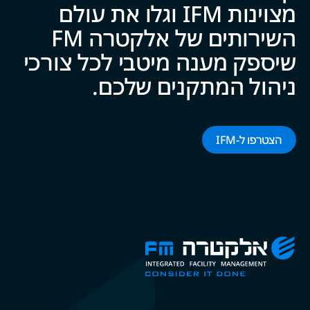
מצוינות IFM וגלו את עולם
השירותים של אלקטרה FM
שיספק מענה מיטבי לכל צ‍‍ו‍‍רכי
ניהול המתקנים של‍‍כם.
הצטרפו ל-‌‌IFM‌‌