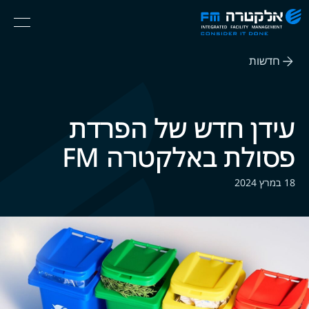
אלקטרה
Ski
Menu
FM
t
Consider
(English) אנגלית
th
It
חדשות
conten
Done
עידן חדש של הפרדת
פסולת באלקטרה FM
18 במרץ 2024