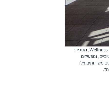
, מנהל חטיבת Fit & Spa בנכסי אריאל, המעניקה שירותי פרימיום בתחום ה-Wellness, מסביר:
שירותי Wellness מגוונים ואטרקטיביים, ומפעילים
ים משירותים אלו
ת".