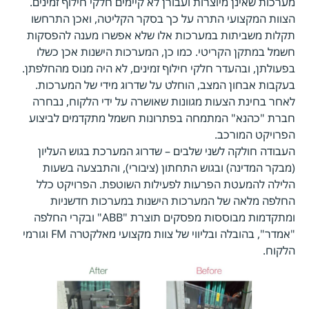
מערכות שאינן מיוצרות ועבורן לא קיימים חלקי חילוף זמינים.
הצוות המקצועי התרה על כך בסקר הקליטה, ואכן התרחשו
תקלות משביתות במערכות אלו שלא אפשרו מענה להפסקות
חשמל במתקן הקריטי. כמו כן, המערכות הישנות אכן כשלו
בפעולתן, ובהעדר חלקי חילוף זמינים, לא היה מנוס מהחלפתן.
בעקבות אבחון המצב, הוחלט על שדרוג מידי של המערכות.
לאחר בחינת הצעות מגוונות שאושרה על ידי הלקוח, נבחרה
חברת "כהנא" המתמחה בפתרונות חשמל מתקדמים לביצוע
הפרויקט המורכב.
העבודה חולקה לשני שלבים – שדרוג המערכת בגוש העליון
(מבקר המדינה) ובגוש התחתון (ציבורי), והתבצעה בשעות
הלילה להמעטת הפרעות לפעילות השוטפת. הפרויקט כלל
החלפה מלאה של המערכות הישנות במערכות חדשניות
ומתקדמות מבוססות מפסקים תוצרת "ABB" ובקרי החלפה
"אמדר", בהובלה ובליווי של צוות מקצועי מאלקטרה FM וגורמי
הלקוח.