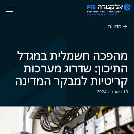
אלקטרה
Ski
Menu
FM
t
Consider
(English) אנגלית
th
It
חדשות
conten
Done
מהפכה חשמלית במגדל
התיכון: שדרוג מערכות
קריטיות למבקר המדינה
13 באוגוסט 2024