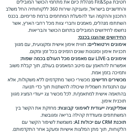
חטיבת Fit&Spa מנהלת כיום את מתחמי הכושר המובילים
והחדשניים בישראל, ומעניקה שירות 360 ללקוחותיה החל משלב
התכנון וההקמה ועד להפעלת המתחמים ברמת פרימיום. בכנס
השתתפו מנהלים, מאמנים וחברי צוות מכל רחבי הארץ, אשר
נחשפו לחידושים המובילים בתחום הכושר והבריאות.
החידושים שהוצגו בכנס:
אימונים וירטואליים:
חווית אימון אישית ומקצועית, עם מגוון
תכניות אימון וסגנונות שונים הזמינים בכל זמן ומקום.
אימונים ב-
LIVE
עם מאמנים מכל העולם בכמה שפות:
אפשרות להתאמן עם מיטב המאמנים בעולם, תוך קבלת משוב
ותמיכה בזמן אמת.
מכשירים חדישים:
מכשירי כושר מתקדמים ללא משקולות, אלא
עם התנגדות חשמלית שיכולה להשתנות תוך כדי תנועה
בהתאמה אישית למתאמן/ת. לכל מכשיר צג ייעודי המציג מגוון
תוכנית אימון.
אפליקציה ייעודית לאימוני קבוצות:
מחזקת את הקשר בין
המשתתפים ומעודדת קהילה בריאה ומגובשת.
תוכנת
CRM
עם יכולות
AI
:
משמשת לשיפור הקשר עם
הלקוחות, תוך מתן המלצות אישיות ומעקב אחר התקדמותם.