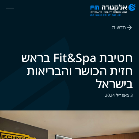
אלקטרה
Ski
Menu
FM
t
Consider
(English) אנגלית
th
It
חדשות
conten
Done
חטיבת Fit&Spa בראש
חזית הכושר והבריאות
בישראל
3 באפריל 2024