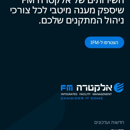
שיספק מענה מיטבי לכל צ‍‍ו‍‍רכי
ניהול המתקנים של‍‍כם.
הצטרפו ל-‌‌IFM‌‌
חדשות ועדכונים