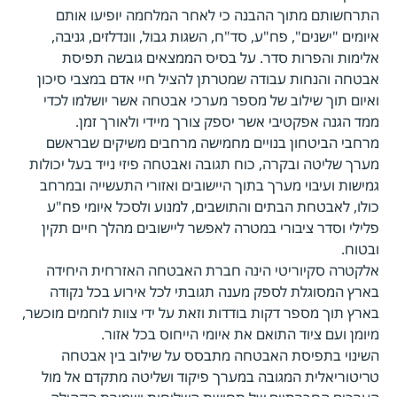
התרחשותם מתוך ההבנה כי לאחר המלחמה יופיעו אותם
איומים "ישנים", פח"ע, סד"ח, השגות גבול, וונדלזים, גניבה,
אלימות והפרות סדר. על בסיס הממצאים גובשה תפיסת
אבטחה והנחות עבודה שמטרתן להציל חיי אדם במצבי סיכון
ואיום תוך שילוב של מספר מערכי אבטחה אשר יושלמו לכדי
ממד הגנה אפקטיבי אשר יספק צורך מיידי ולאורך זמן.
מרחבי הביטחון בנויים מחמישה מרחבים משיקים שבראשם
מערך שליטה ובקרה, כוח תגובה ואבטחה פיזי נייד בעל יכולות
גמישות ועיבוי מערך בתוך היישובים ואזורי התעשייה ובמרחב
כולו, לאבטחת הבתים והתושבים, למנוע ולסכל איומי פח"ע
פלילי וסדר ציבורי במטרה לאפשר ליישובים מהלך חיים תקין
ובטוח.
אלקטרה סקיוריטי הינה חברת האבטחה האזרחית היחידה
בארץ המסוגלת לספק מענה תגובתי לכל אירוע בכל נקודה
בארץ תוך מספר דקות בודדות וזאת על ידי צוות לוחמים מוכשר,
מיומן ועם ציוד התואם את איומי הייחוס בכל אזור.
השינוי בתפיסת האבטחה מתבסס על שילוב בין אבטחה
טריטוריאלית המגובה במערך פיקוד ושליטה מתקדם אל מול