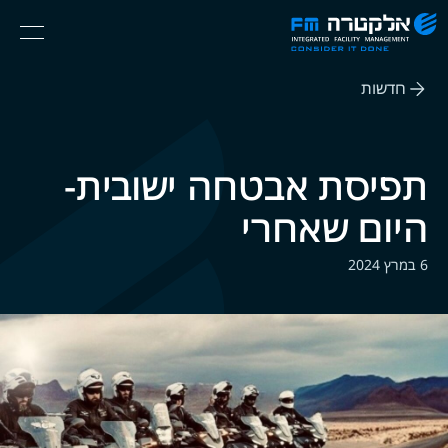
אלקטרה
Ski
Menu
FM
t
Consider
(English) אנגלית
th
It
חדשות
conten
Done
תפיסת אבטחה ישובית-
היום שאחרי
6 במרץ 2024