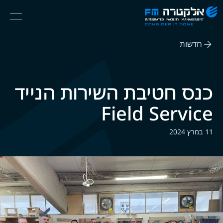
אלקטרה
Ski
Menu
FM
t
Consider
(English) אנגלית
th
It
חדשות
conten
Done
כנס חטיבת השירות הנייד
Field Service
11 במרץ 2024