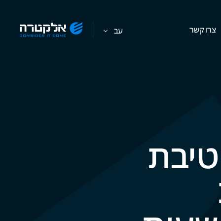
צרו קשר
עב
טיבת