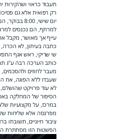
תעבוד כראוי ושהקירות יה
רק רפואית אלא גם פסיכול
יום שישי, 0
למרתף, הם נכנסים למרחב
עייף אך מאושר, מקבל את
כתבה בעיתון, לא הכרה, א
שי שריקי, ראש אגף התפע
כותב הערכה רבה ע"ג תמו
מעבר לחוזים ולהסכמים, 
שעבדו ללא הפוגה, את המ
לא עוד פרויקט שהושלם, 
הסיפור של המחלקה באסות
במרכז, על מקצועיות של
מפרנסה אלא שליחות של 
ציבור חיוניים, תשובתו ב
הפשטות הזו מסתתרת הבנה