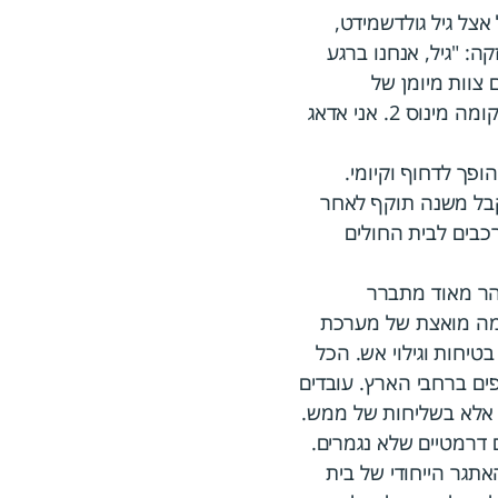
צל גיל גולדשמידט,
ת האחזקה: "גיל, אנחנו ברגע
 צוות מיומן של
חשמלאים באופן מיידי לתמיכה בצוות בית החולים להקמת שתי מחלקות חירום נוספות בקומה מינוס 2. אני אדאג
פך לדחוף וקיומי.
בל משנה תוקף לאחר
כבים לבית החולים
הר מאוד מתברר
מה מואצת של מערכת
טיחות וגילוי אש. הכל
ים ברחבי הארץ. עובדים
 אלא בשליחות של ממש.
 דרמטיים שלא נגמרים.
תגר הייחודי של בית