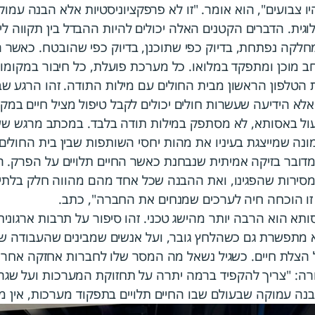
יו צבועים", הוא אומר. "זו לא פרפקציוניסטיות אלא הבנה ע
וגית. הדברים הקטנים האלה יכולים להיות ההבדל בין תקווה ליי
8:0 בבוקר, המחלקה נפתחת, בדיוק כפי שתוכנן, בדיוק כפי שהובטח. כא
 מוכן ומתפקד במלואו. כל מערכת פועלת, כל חיבור במקומו,
 הטלפון הראשון מבית החולים עם מילות התודה. זהו הרגע שב
לא הידיעה שעשרות חולים יכולים לקבל טיפול מציל חיים במקו
ול באסותא, לא מסתפק במילות תודה בלבד. במכתב מרגש שש
נה שמייצגת בעיניו את מהות יחסי השותפות שבין בית החולי
מדובר בזיקה אמיתית שנבחנת כאשר החיים תלויים על הפרק. 
סירות שהפגינו, ואת ההבנה שכל אחד מהם מהווה חלק בלתי 
זו הוכחה חיה לערכים שמנחים את החברה", כתב.
א הוא הרבה יותר מהישג טכני. זהו סיפור על תרבות ארגונ
א מתפשרת גם כשהלחץ גובר, ועל אנשים שמבינים שהעבודה ש
הצלת חיים. כשגיל נשאל מה המסר שלו לחברות אחזקה אחרו
רורה: "צריך להקפיד ברמה יתרה על תחזוקת המערכות ועל שגר
 עמוקה שבעולם שבו החיים תלויים בתפקוד מערכות, אין מ