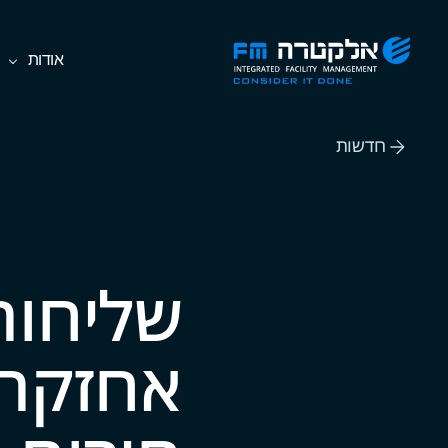
Ski
אלקטרה
אודות
t
FM
th
Consider
conten
It
חדשות
Done
שליחות
אחזקה