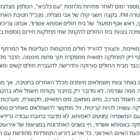
 מספר ימים לאחר פתיחת מלחמת "עם כלביא", הטלפון מצלצל א
סמנכ"ל התפעול של אלקטרה FM. בקצה השני קולו של אבי מצליח, מנכ"ל חטיב
י, ראש אגף תפעול של בית חולים אסותא אשדוד, אנחנו צריכים
יימת, והצורך להוריד חולים מהקומות העליונות אל המרתף הו
 ריק למחלקה רפואית מתפקדת תוך פחות מיממה. הדבר מק
כבד מבית החולים סורוקה והדרישה להעברת חולים קשים ומור
ם באתר צוות חשמלאים מיומנים מכלל האתרים בחטיבה. אך מ
ממה שנדמה. לא מדובר רק בחיבור נקודות חשמל אלא בהק
 חשמל מורכב, מיזוג מותאם, גזים רפואיים, תקשורת, מערכות ב
דקה עשויה להיות קריטית. גיל מתקשר לחשמלאים מאתרים נוספ
ם המשפחה ומגיעים לאסותא. לא מדובר בחובת עבודה גרידא
זקה באסותא אשדוד, חי בשנים האחרונות במציאות של אירועים
עת האיום האיראני. כל אירוע דורש התמודדות מחודשת עם הא