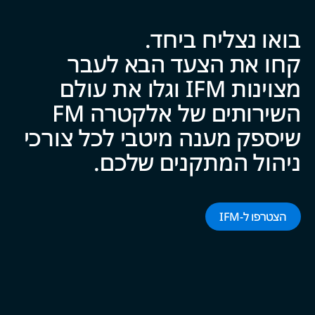
בואו נצליח ביח‍‍ד.
קחו את הצעד הבא לעבר
מצוינות IFM וגלו את עולם
השירותים של אלקטרה FM
שיספק מענה מיטבי לכל צ‍‍ו‍‍רכי
ניהול המתקנים של‍‍כם.
הצטרפו ל-‌‌IFM‌‌