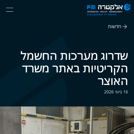
אלקטרה
Ski
Menu
FM
t
Consider
(English) אנגלית
th
It
חדשות
conten
Done
שדרוג מערכות החשמל
הקריטיות באתר משרד
האוצר
16 ביוני 2026