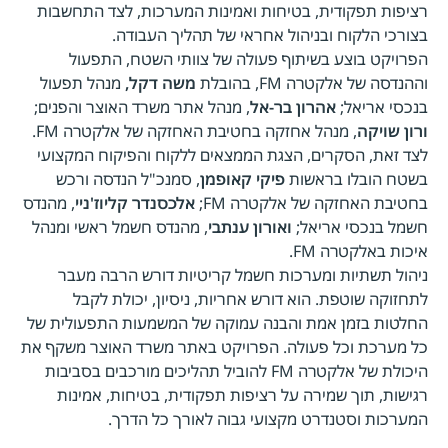
רציפות תפקודית, בטיחות ואמינות המערכות, לצד התחשבות
בצורכי הלקוח ובניהול אחראי של תהליך העבודה.
הפרויקט בוצע בשיתוף פעולה של צוותי השטח, התפעול
וההנדסה של אלקטרה FM, בהובלת
משה דקל,
מנהל תפעול
בנכסי אריאל;
אהרון בר-אל
, מנהל אתר משרד האוצר והפנים;
ורון שויקה
, מנהל אחזקה בחטיבת האחזקה של אלקטרה FM.
לצד זאת, הסקרים, הצגת הממצאים ללקוח והפיקוח המקצועי
בשטח הובלו בראשות
פיקי קאופמן
, סמנכ"ל הנדסה ורכש
בחטיבת האחזקה של אלקטרה FM;
אלכסנדר קליוז'ניי
, מהנדס
חשמל בנכסי אריאל;
ואורון ענתבי
, מהנדס חשמל ראשי ומנהל
איכות באלקטרה FM.
ניהול תשתיות ומערכות חשמל קריטיות דורש הרבה מעבר
לתחזוקה שוטפת. הוא דורש אחריות, ניסיון, יכולת לקבל
החלטות בזמן אמת והבנה עמוקה של המשמעות התפעולית של
כל מערכת וכל פעולה. הפרויקט באתר משרד האוצר משקף את
היכולת של אלקטרה FM להוביל תהליכים מורכבים בסביבות
רגישות, תוך שמירה על רציפות תפקודית, בטיחות, אמינות
המערכות וסטנדרט מקצועי גבוה לאורך כל הדרך.