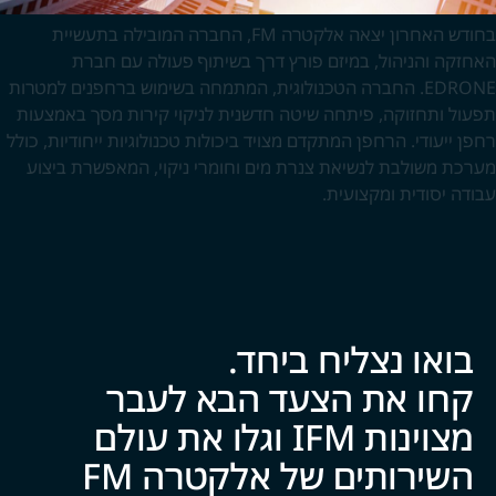
בחודש האחרון יצאה אלקטרה FM, החברה המובילה בתעשיית
האחזקה והניהול, במיזם פורץ דרך בשיתוף פעולה עם חברת
EDRONE. החברה הטכנולוגית, המתמחה בשימוש ברחפנים למטרות
תפעול ותחזוקה, פיתחה שיטה חדשנית לניקוי קירות מסך באמצעות
רחפן ייעודי. הרחפן המתקדם מצויד ביכולות טכנולוגיות ייחודיות, כולל
מערכת משולבת לנשיאת צנרת מים וחומרי ניקוי, המאפשרת ביצוע
עבודה יסודית ומקצועית.
בואו נצליח ביח‍‍ד.
קחו את הצעד הבא לעבר
מצוינות IFM וגלו את עולם
השירותים של אלקטרה FM