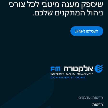
שיספק מענה מיטבי לכל צ‍‍ו‍‍רכי
ניהול המתקנים של‍‍כם.
הצטרפו ל-‌‌IFM‌‌
חדשות ועדכונים
חדשות