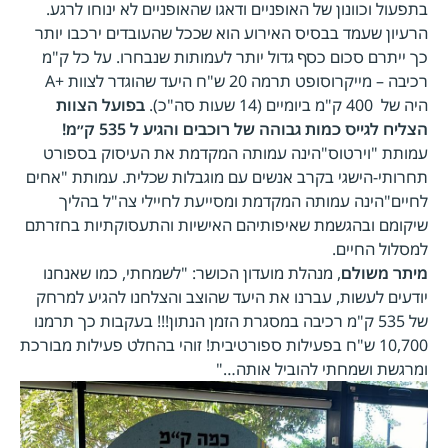
בתפעול וכוונון של האופניים ודאגו שהאופניים לא ינוחו לרגע.
הרעיון שעמד בבסיס האירוע הוא שככל שהעובדים ירכבו יותר
כך ייתרם סכום כסף גדול יותר לעמותות שנבחרו. על כל ק"מ
רכיבה – מייקרוסופט תרמה 20 ש"ח היעד שהוגדר לצוות +A
היה של 400 ק"מ ביומיים (14 שעות סה"כ).
בפועל הצוות
הצליח לגייס כמות גבוהה של רוכבים והגיע ל 535 ק״מ
!
עמותת "וירטוס"הינה עמותה המקדמת את העיסוק בספורט
תחרותי-הישגי בקרב אנשים עם מוגבלות שכלית. עמותת "אחים
לחיים"הינה עמותה המקדמת ומסייעת לחיילי צה"ל בהליך
שיקומם ובהגשמת שאיפותיהם האישיות והתעסוקתיות בחזרתם
למסלול החיים.
מיתר משולם
, מנהלת מועדון הכושר: "לשמחתי, כמו שאנחנו
יודעים לעשות, עברנו את היעד שהוצב והצלחנו להגיע למרחק
של 535 ק"מ רכיבה במסגרת הזמן הנתון!!! בעקבות כך תרמנו
10,700 ש"ח בפעילות ספורטיבית! זוהי בהחלט פעילות מבורכת
ומרגשת ושמחתי להוביל אותה…"