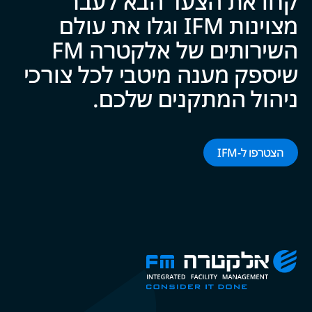
קחו את הצעד הבא לעבר
מצוינות IFM וגלו את עולם
השירותים של אלקטרה FM
שיספק מענה מיטבי לכל צ‍‍ו‍‍רכי
ניהול המתקנים של‍‍כם.
הצטרפו ל-‌‌IFM‌‌