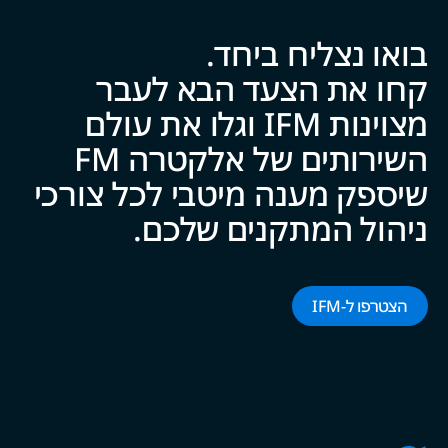
בואו נצליח ביח‍‍ד.
קחו את הצעד הבא לעבר
מצוינות IFM וגלו את עולם
השירותים של אלקטרה FM
שיספק מענה מיטבי לכל צ‍‍ו‍‍רכי
ניהול המתקנים של‍‍כם.
הצטרפו ל-‌‌IFM‌‌