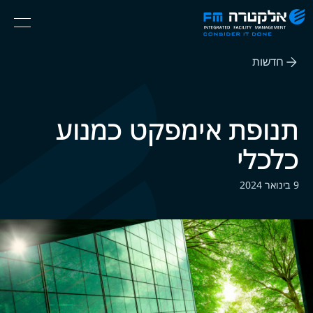
אלקטרה
Ski
Menu
FM
t
Consider
(English) אנגלית
th
It
חדשות
conten
Done
תנופת אימפקט כמנוע
כלכלי
9 בינואר 2024