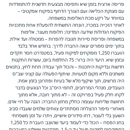
פריסה ארצית בזמן שיא ותפיסה מבצעית חדשנית להתמודדות
עם מצוקת הכליאה ועם הצורך הדחוף בפיקוח אפקטיבי –
במיוחד על רקע מכת האלימות במשפחה.
לאחר הזכייה במכרז, הונחה התשתית להפעלת אחת מתכניות
הפיקוח הגדולות שידעה המדינה: חלופות מעצר, אלימות
במשפחה ופריסת סיירות תגובה להפרות – ממטולה ועד אילת.
בתוך ימים ספורים יצאה החברה לדרך. בחודש אחד בלבד
הועברו 1,250 מפוקחים לפיקוח פעיל, בסטנדרט חסר תקדים
ובזמן שיא. היעד היה ברור: 75 החלפות ביום, עשרות התקנות
חדשות ובדיקות היתכנות – והכול תוך עבודה תחת לחץ, בתנאים
משתנים וללא מקום לטעויות. שיתוף הפעולה עם קציני שב"ס
היה מרשים, תוך שיקוף מלא של בעיות ופתרונן בזמן אמת.
העובדים, מנהלי המרחבים, לוחמי היס"ב וכל הנוגעים בדבר
לקחו חלק פעיל בפרויקט זה – לא מתוך חובה, אלא מתוך
תחושת שליחות עצומה כחלק מחזון החברה: הגנה על חיי אדם.
מאחורי סיפור ההצלחה מסתתרים צוותים שלמים שעבדו סביב
השעון בלי לעצור, דחו סידורים אישיים, ויתרו על זמן משפחתי
בחג הפסח – הכול כדי לעמוד ביעד שהוצב: העברת כל 1,250
המפוקחים לפיקוח פעיל עד ה-1.5. מוקדניות ששלטו במערכות