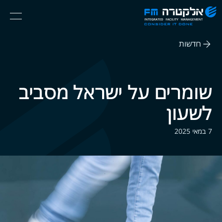
אלקטרה
Ski
Menu
FM
t
Consider
(English) אנגלית
th
It
חדשות
conten
Done
שומרים על ישראל מסביב
לשעון
7 במאי 2025