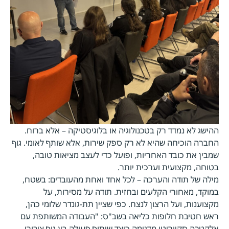
ההישג לא נמדד רק בטכנולוגיה או בלוגיסטיקה – אלא ברוח.
החברה הוכיחה שהיא לא רק ספק שירות, אלא שותף לאומי. גוף
שמבין את כובד האחריות, ופועל כדי לעצב מציאות טובה,
בטוחה, מקצועית וערכית יותר.
מילה של תודה והערכה – לכל אחד ואחת מהעובדים: בשטח,
במוקד, מאחורי הקלעים ובחזית. תודה על מסירות, על
מקצוענות, ועל הרצון לנצח. כפי שציין תת-גונדר שלומי כהן,
ראש חטיבת חלופות כליאה בשב"ס: "העבודה המשותפת עם
אלקטרה סקיוריטי מדגימה כיצד שיתוף פעולה בין גוף ציבורי