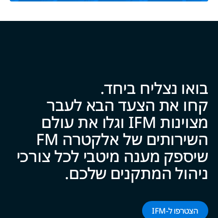
בואו נצליח ביח‍‍ד.
קחו את הצעד הבא לעבר
מצוינות IFM וגלו את עולם
השירותים של אלקטרה FM
שיספק מענה מיטבי לכל צ‍‍ו‍‍רכי
ניהול המתקנים של‍‍כם.
הצטרפו ל-‌‌IFM‌‌