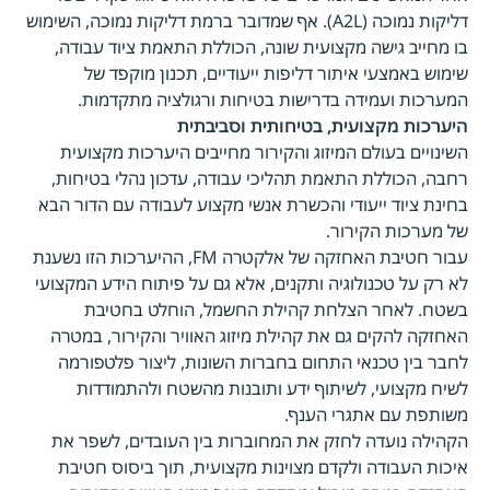
דליקות נמוכה (A2L). אף שמדובר ברמת דליקות נמוכה, השימוש
בו מחייב גישה מקצועית שונה, הכוללת התאמת ציוד עבודה,
שימוש באמצעי איתור דליפות ייעודיים, תכנון מוקפד של
המערכות ועמידה בדרישות בטיחות ורגולציה מתקדמות.
היערכות מקצועית, בטיחותית וסביבתית
השינויים בעולם המיזוג והקירור מחייבים היערכות מקצועית
רחבה, הכוללת התאמת תהליכי עבודה, עדכון נהלי בטיחות,
בחינת ציוד ייעודי והכשרת אנשי מקצוע לעבודה עם הדור הבא
של מערכות הקירור.
עבור חטיבת האחזקה של אלקטרה FM, ההיערכות הזו נשענת
לא רק על טכנולוגיה ותקנים, אלא גם על פיתוח הידע המקצועי
בשטח. לאחר הצלחת קהילת החשמל, הוחלט בחטיבת
האחזקה להקים גם את קהילת מיזוג האוויר והקירור, במטרה
לחבר בין טכנאי התחום בחברות השונות, ליצור פלטפורמה
לשיח מקצועי, לשיתוף ידע ותובנות מהשטח ולהתמודדות
משותפת עם אתגרי הענף.
הקהילה נועדה לחזק את המחוברות בין העובדים, לשפר את
איכות העבודה ולקדם מצוינות מקצועית, תוך ביסוס חטיבת