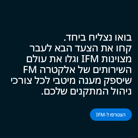
בואו נצליח ביח‍‍ד.
קחו את הצעד הבא לעבר
מצוינות IFM וגלו את עולם
השירותים של אלקטרה FM
שיספק מענה מיטבי לכל צ‍‍ו‍‍רכי
ניהול המתקנים של‍‍כם.
הצטרפו ל-‌‌IFM‌‌