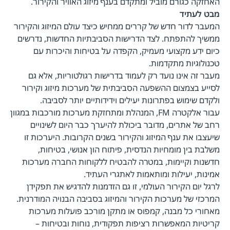
האחזקה כגורם מוביל ומתקדם בענף מיזוג האוויר והקירור.
מבט לעתיד
המעבר לדור חדש של קררים ממחיש כיצד עולם המיזוג והקירור
ממשיך להתפתח. לצד הדרישות הסביבתיות החדשות, נדרשים
כיום ידע מקצועי מעמיק, הקפדה על בטיחות והיכרות עם
טכנולוגיות מתקדמות.
מעבר זה אינו נועד רק לעמוד בדרישות רגולטוריות, אלא גם
לסייע בצמצום ההשפעה הסביבתית של מערכות מיזוג וקירור
ולקדם שימוש בפתרונות יעילים וידידותיים יותר לסביבה.
עבור אלקטרה FM, המנהלת ומתחזקת מערכות מורכבות במגוון
רחב של אתרים, מדובר ביכולת להיערך כבר היום לשינויים
שיעצבו את ענף המיזוג והקירור בשנים הקרובות. היערכות זו
משלבת בין מומחיות הנדסית, פיתוח הון אנושי, בטיחות,
חדשנות וקיימות, במטרה להבטיח ללקוחות החברה מערכות
אמינות, יעילות ומותאמות לאתגרי העתיד.
לרגל יום הקירור העולמי, זו גם הזדמנות להדגיש את תפקידן
המרכזי של מערכות הקירור והמיזוג בסביבה הבנויה המודרנית.
מאחורי כל מבנה, קמפוס או מתקן מורכב פועלות מערכות
קריטיות המאפשרות רציפות תפקודית, נוחות ובטיחות –