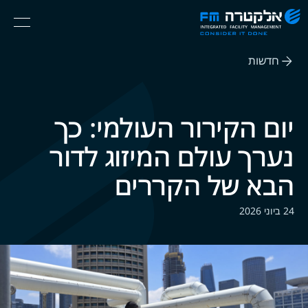
אלקטרה
Ski
Menu
FM
t
Consider
(English) אנגלית
th
It
חדשות
conten
Done
יום הקירור העולמי: כך
נערך עולם המיזוג לדור
הבא של הקררים
24 ביוני 2026