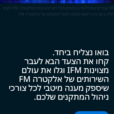
85 עובדים ממחלקת הכספים מכל חברות הבת באלקטרה FM לקחו
חלק ביום עיון ראשון מסוגו לאגף הכספים של אלקטרה FM
בואו נצליח ביח‍‍ד.
קחו את הצעד הבא לעבר
מצוינות IFM וגלו את עולם
השירותים של אלקטרה FM
שיספק מענה מיטבי לכל צ‍‍ו‍‍רכי
ניהול המתקנים של‍‍כם.