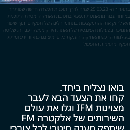
בתאריך ה- 25.03.23 יצאה לדרך תוכנית הכשרה חדשה שפותחה
במיוחד עבור מתאמי.ות תפעול בחטיבת האחזקה. מטרת התוכנית
היא לחזק את ההתמקצעות בתחומי הליבה של תפקידם, תוך שיפור
התמיכה בפעילות הפיננסית של האתר, הידוק ממשקי עבודה, שליטה
בעולמות הרכש והאחזקה, הענקת כלים, מיצובם כמקור ידע ומיתוג
תפקיד מתאמ.ת התפעול.
בואו נצליח ביח‍‍ד.
קחו את הצעד הבא לעבר
מצוינות IFM וגלו את עולם
השירותים של אלקטרה FM
שיספק מענה מיטבי לכל צ‍‍ו‍‍רכי