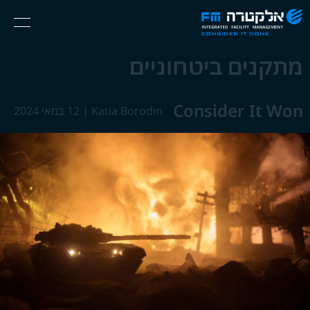
אלקטרה
Ski
Menu
FM
t
Consider
(English) אנגלית
th
מתקנים ביטחוניים
It
conten
Done
Consider It Won
Katia Borodin
|
12 במאי 2024