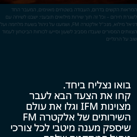
המראות הקשים בדרום, העבודה בשטחים מאוימים, המעבר החד
לשגרת חירום – וכל זה תוך שירות מילואים תובעני: ישבנו לשיחה עם
דניאל מילוא, מנכ"ל אלקטרה FM, ושמענו על ניהול בשעת מלחמה ועל
הצוותים המסורים שעבדו מסביב לשעון וסייעו לכוחות הביטחון לעמוד
שוב על הרגליים
בואו נצליח ביח‍‍ד.
קחו את הצעד הבא לעבר
מצוינות IFM וגלו את עולם
השירותים של אלקטרה FM
שיספק מענה מיטבי לכל צ‍‍ו‍‍רכי