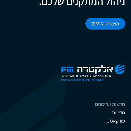
ניהול המתקנים של‍‍כם.
הצטרפו ל-‌‌IFM‌‌
חדשות ועדכונים
חדשות
פודקאסט