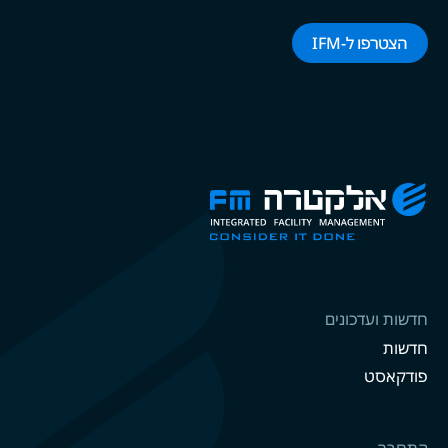
הצטרפו ל-‌‌IFM‌‌
חדשות ועדכונים
חדשות
פודקאסט
התחבר