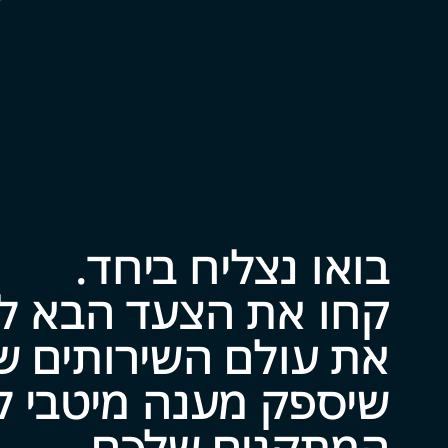
בואו נצליח ביח‍‍ד.
שיספק מענה מיטבי לכל צ
המתקנים של‍‍כם.