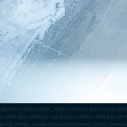
טווס כחברת ניקיון המובילה בישראל, אוחזת במצערת החדשנות כ
לייצר עניין ושינוי במלאכת הניקיון עבור העובדים. טווס זיה
ובטיחותי כחלופה משתלמת לכוח אדם שנמצא במחסור ממושך