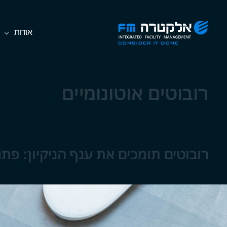
Ski
אלקטרה
אודות
t
FM
th
Consider
conten
It
Done
רובוטים אוטונומיים
רובוטים תומכים את ענף הניקיון: פתר