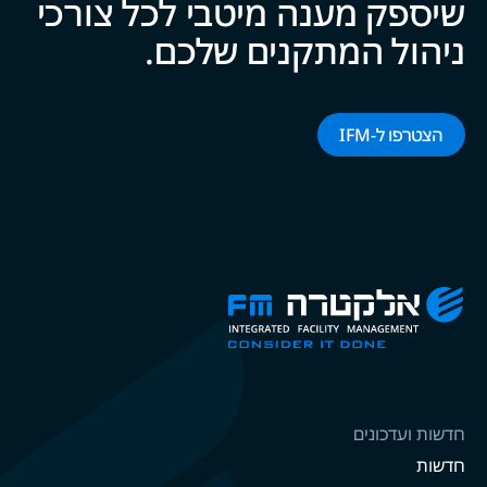
שיספק מענה מיטבי לכל צ‍‍ו‍‍רכי
ניהול המתקנים של‍‍כם.
הצטרפו ל-‌‌IFM‌‌
חדשות ועדכונים
חדשות