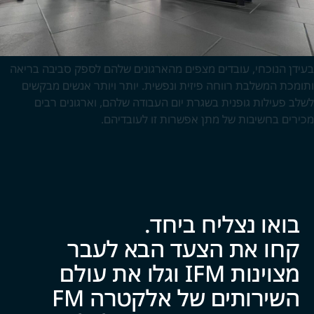
בעידן הנוכחי, עובדים מצפים מהארגונים שלהם לספק סביבה בריאה
ותומכת המשלבת רווחה פיזית ונפשית. יותר ויותר אנשים מבקשים
לשלב פעילות גופנית בשגרת יום העבודה שלהם, וארגונים רבים
מכירים בחשיבות של מתן אפשרות זו לעובדיהם.
בואו נצליח ביח‍‍ד.
קחו את הצעד הבא לעבר
מצוינות IFM וגלו את עולם
השירותים של אלקטרה FM