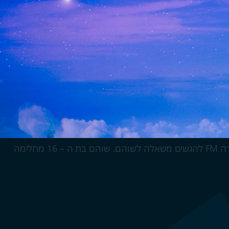
במסגרת יום התנדבות עם עמותת MAKE A WISH המגשימה משאלות לילדים עם מחלה מסכנת חיים, התגייסו מתנדבי אלקטרה FM להגשים משאלה לשוהם. שוהם בת ה – 16 מחלימה