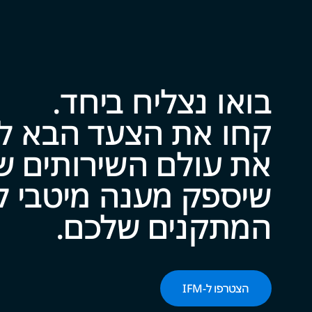
בואו נצליח ביח‍‍ד.
שיספק מענה מיטבי לכל צ
המתקנים של‍‍כם.
הצטרפו ל-‌‌IFM‌‌