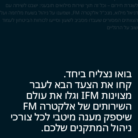
לשגרת חירום – וכל זה תוך שירות מילואים תובעני: ישבנו לשיחה עם
דניאל מילוא, מנכ"ל אלקטרה FM, ושמענו על ניהול בשעת מלחמה ועל
הצוותים המסורים שעבדו מסביב לשעון וסייעו לכוחות הביטחון לעמוד
שוב על הרגליים
בואו נצליח ביח‍‍ד.
קחו את הצעד הבא לעבר
מצוינות IFM וגלו את עולם
השירותים של אלקטרה FM
שיספק מענה מיטבי לכל צ‍‍ו‍‍רכי
ניהול המתקנים של‍‍כם.