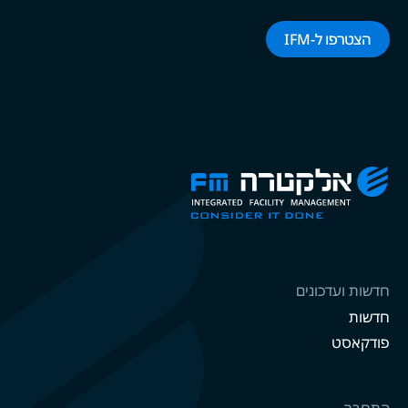
הצטרפו ל-‌‌IFM‌‌
חדשות ועדכונים
חדשות
פודקאסט
התחבר